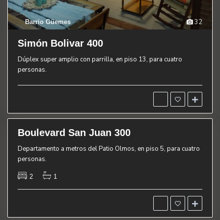
32
Barrio Güemes
B
Simón Bolivar 400
a
r
r
Dúplex super amplio con parrilla, en piso 13, para cuatro
i
personas.
o
C
e
n
t
r
o
Boulevard San Juan 300
quiler
N
u
Departamento a metros del Patio Olmos, en piso 5, para cuatro
e
personas.
v
a
C
2
1
ó
r
d
o
b
a