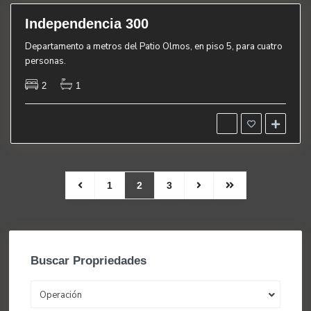
Independencia 300
quiler
Departamento a metros del Patio Olmos, en piso 5, para cuatro
personas.
2
1
1
2
3
Buscar Propriedades
Operación