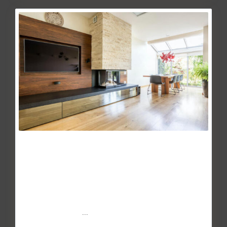
La compraventa de viviendas
alcanza la mayor...
May 27, 2014
20minutos.es, Europa Press, 29 de agosto – La
compraventa de pisos y casas ha alcanzado su máximos
desde 2011. Segú
...