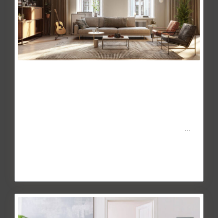
Seguros de impago: ¿evitan la
morosidad en e...
May 27, 2014
La crisis económica derivada de la pandemia de la COVID-
19 está haciendo estragos en las economías familiares.
...
Continuar leyendo