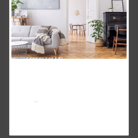
5 claves para vender una vivienda
May 27, 2014
La venta de una vivienda no siempre es tarea
fácil. Depende del estado del mercado, la economía del
país, el m
...
Continuar leyendo