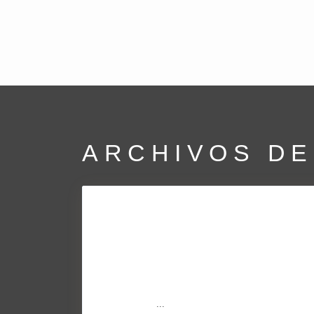
ARCHIVOS DE
El precio de la vivienda usada
comienza el 2...
Mar 04, 2016
El precio de la vivienda usada en venta subió un
0,1% en Enero con respecto al mes de Diciembre y a
la tasa interan
...