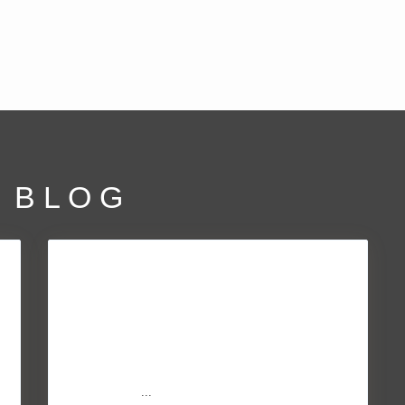
 BLOG
Qué es una hipoteca verde y
como conseguirla
Mar 04, 2016
En general, los beneficios de adquirir una vivienda
ecológicamente sostenible son de sobra conocidos:
ahorro de din
...