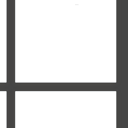
capacidad de conseguir que los
...
Continuar leyendo
d
Seguros de impago: ¿evitan la
morosidad en e...
May 27, 2014
La crisis económica derivada de la pandemia de la