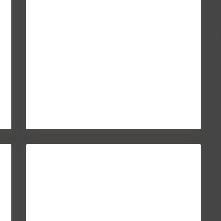
Continuar leyendo
Manual rápido para saber si un
bróker hipote...
May 27, 2014
Los brokers hipotecarios son cada vez más
populares en España, especialmente por su