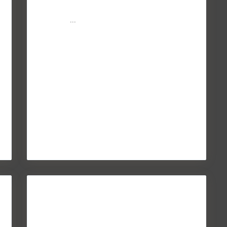
COVID-19 está haciendo estragos en las economías
familiares.
...
Continuar leyendo
La compraventa de viviendas
alcanza la mayor...
May 27, 2014