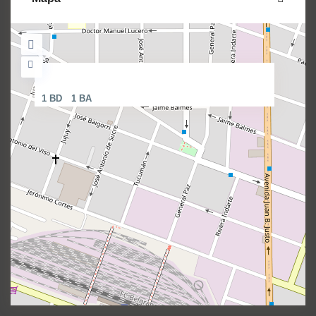
Tucumán 1900
1 BD
1 BA