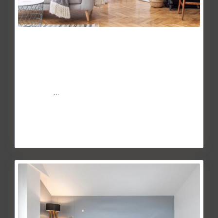
5 claves para vender una vivienda
May 27, 2014
La venta de una vivienda no siempre es tarea
fácil. Depende del estado del mercado, la economía del
país, el m
...
Continuar leyendo