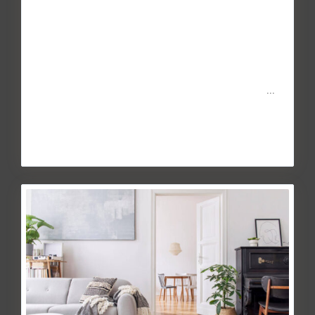
Seguros de impago: ¿evitan la
morosidad en e...
May 27, 2014
La crisis económica derivada de la pandemia de la COVID-
19 está haciendo estragos en las economías familiares.
...
Continuar leyendo