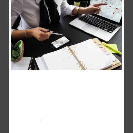
Qué es una hipoteca verde y como
conseguirla
Mar 04, 2016
En general, los beneficios de adquirir una vivienda
ecológicamente sostenible son de sobra conocidos:
ahorro de din
...