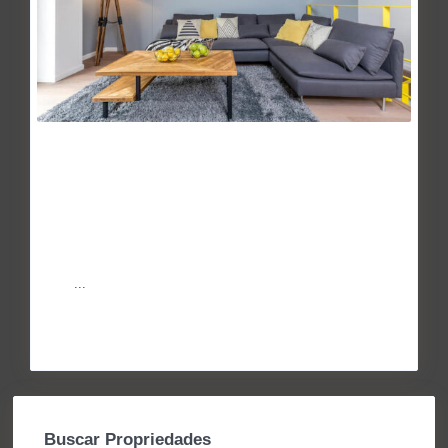
La etiqueta energética crea un
cisma entre l...
May 27, 2014
El Mundo, Juanjo Bueno, 26 de febrero – Como agua de
mayo. Así esperan los profesionales del sector energético
e in
...
Continuar leyendo
Buscar Propriedades