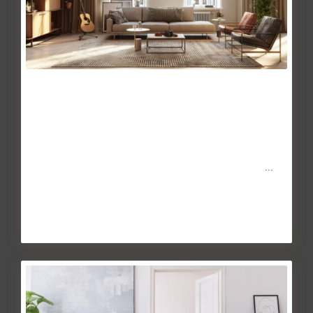
Seguros de impago: ¿evitan la
morosidad en e...
May 27, 2014
La crisis económica derivada de la pandemia de la COVID-
19 está haciendo estragos en las economías familiares.
...
Continuar leyendo