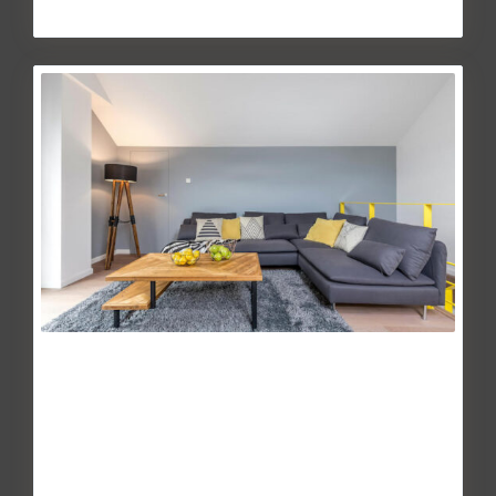
Continuar leyendo
La etiqueta energética crea un
cisma entre l...
May 27, 2014
El Mundo, Juanjo Bueno, 26 de febrero – Como agua de
mayo. Así esperan los profesionales del sector energético