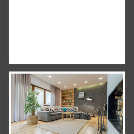
bróker hipote...
May 27, 2014
Los brokers hipotecarios son cada vez más populares en
España, especialmente por su capacidad de conseguir que
los
...
Continuar leyendo