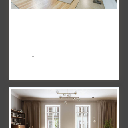
Seis razones por las que el build to
rent es...
May 27, 2014
La mitad de las viviendas de obra nueva que se compraron
durante el pasado año 2020 disfrutan de espacios
privados
...
Continuar leyendo