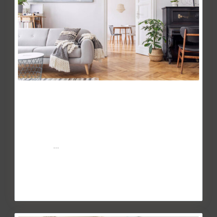
5 claves para vender una vivienda
May 27, 2014
La venta de una vivienda no siempre es tarea
fácil. Depende del estado del mercado, la economía del
país, el m
...
Continuar leyendo