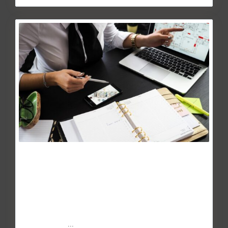
Qué es una hipoteca verde y como
conseguirla
Mar 04, 2016
En general, los beneficios de adquirir una vivienda
ecológicamente sostenible son de sobra conocidos:
ahorro de din
...